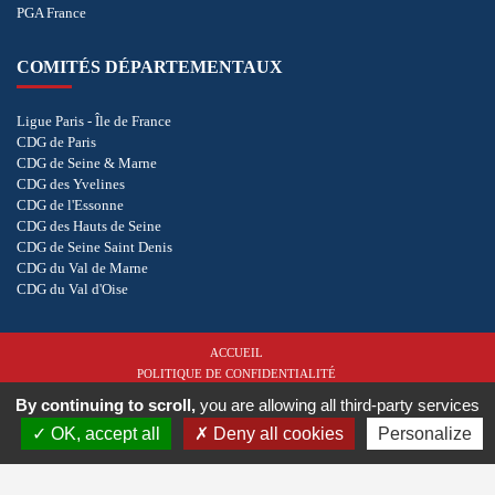
PGA France
COMITÉS DÉPARTEMENTAUX
Ligue Paris - Île de France
CDG de Paris
CDG de Seine & Marne
CDG des Yvelines
CDG de l'Essonne
CDG des Hauts de Seine
CDG de Seine Saint Denis
CDG du Val de Marne
CDG du Val d'Oise
ACCUEIL
POLITIQUE DE CONFIDENTIALITÉ
COOKIES
By continuing to scroll,
you are allowing all third-party services
OK, accept all
Deny all cookies
Personalize
Copyright © 2026 - CD de Golf du Val D'oise. Tous droits réservés.
Réalisation
vt-design