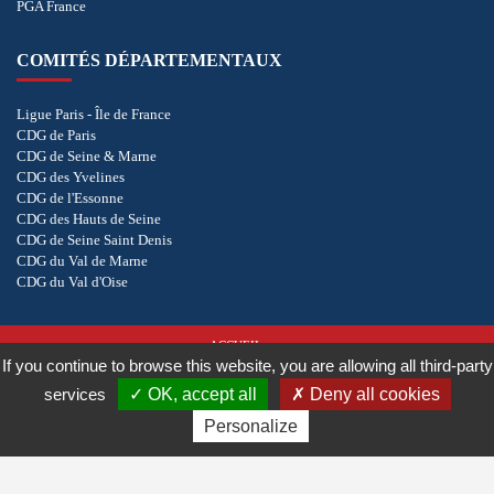
PGA France
COMITÉS DÉPARTEMENTAUX
Ligue Paris - Île de France
CDG de Paris
CDG de Seine & Marne
CDG des Yvelines
CDG de l'Essonne
CDG des Hauts de Seine
CDG de Seine Saint Denis
CDG du Val de Marne
CDG du Val d'Oise
ACCUEIL
If you continue to browse this website, you are allowing all third-party
POLITIQUE DE CONFIDENTIALITÉ
COOKIES
services
OK, accept all
Deny all cookies
Personalize
Copyright © 2026 - CD de Golf du Val D'oise. Tous droits réservés.
Réalisation
vt-design